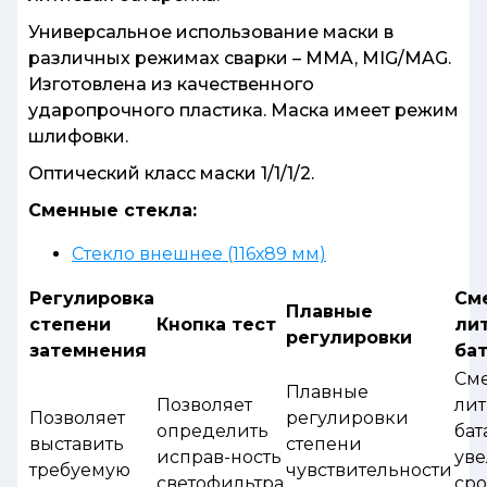
Универсальное использование маски в
различных режимах сварки – MMA, MIG/MAG.
Изготовлена из качественного
ударопрочного пластика. Маска имеет режим
шлифовки.
Оптический класс маски 1/1/1/2.
Сменные стекла:
Стекло внешнее (116х89 мм)
Регулировка
См
Плавные
степени
Кнопка тест
ли
регулировки
затемнения
ба
См
Плавные
Позволяет
лит
Позволяет
регулировки
определить
бат
выставить
степени
исправ-ность
уве
требуемую
чувствительности
светофильтра
сро