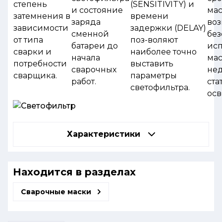
степень
(SENSITIVITY) и
и состояние
мас
затемнения в
времени
заряда
во
зависимости
задержки (DELAY)
сменной
без
от типа
поз-воляют
батареи до
ис
сварки и
наиболее точно
начала
ма
потребности
выставить
сварочных
нед
сварщика.
параметры
работ.
ста
светофильтра.
ос
Характеристики
Находится в разделах
Сварочные маски