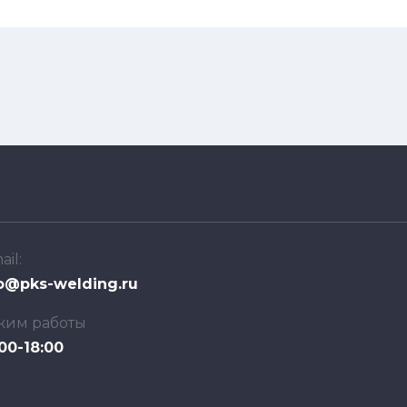
ail:
o@pks-welding.ru
жим работы
00-18:00