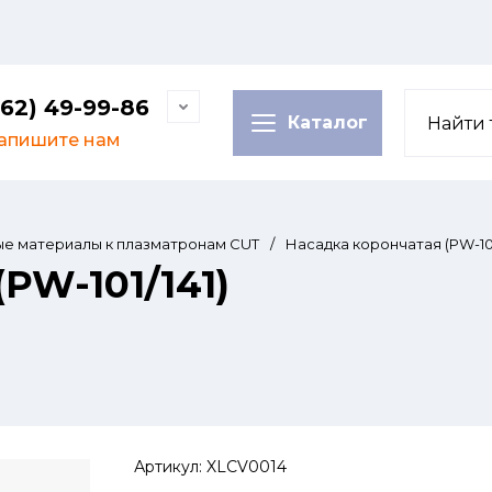
62) 49-99-86
Каталог
апишите нам
е материалы к плазматронам CUT
/
Насадка корончатая (PW-101
PW-101/141)
Артикул:
XLCV0014