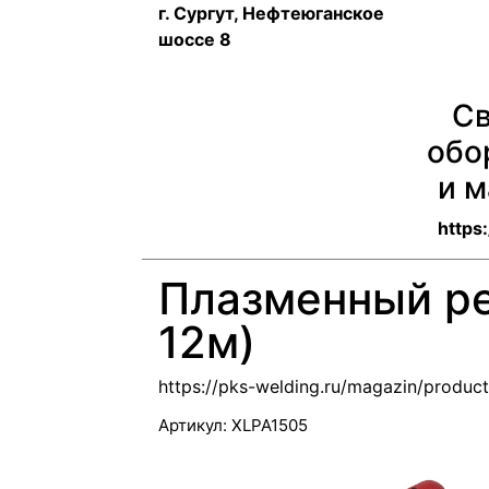
г. Сургут, Нефтеюганское
шоссе 8
Св
обо
и 
https
Плазменный ре
12м)
https://pks-welding.ru/magazin/produ
Артикул:
XLPA1505