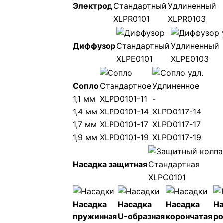
Электрод
Стандартный
Удлиненный
XLPR0101
XLPR0103
Диффузор
Стандартный
Удлиненный
XLPE0101
XLPE0103
Сопло
Стандартное
Удлиненное
1,1 мм
XLPD0101-11
-
1,4 мм
XLPD0101-14
XLPD0117-14
1,7 мм
XLPD0101-17
XLPD0117-17
1,9 мм
XLPD0101-19
XLPD0117-19
Насадка защитная
Стандартная
XLPC0101
Насадка
Насадка
Насадка
На
пружинная
U-образная
корончатая
ро