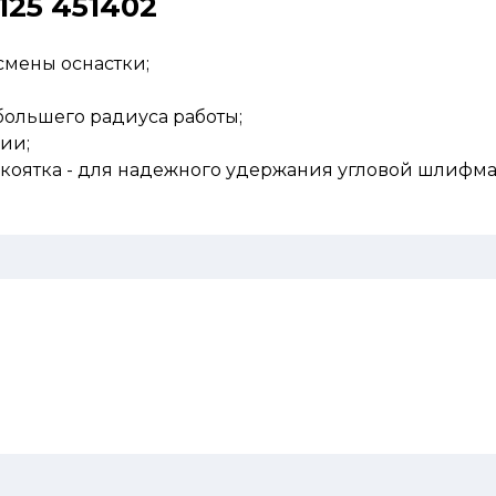
25 451402
смены оснастки;
 большего радиуса работы;
ии;
оятка - для надежного удержания угловой шлифма