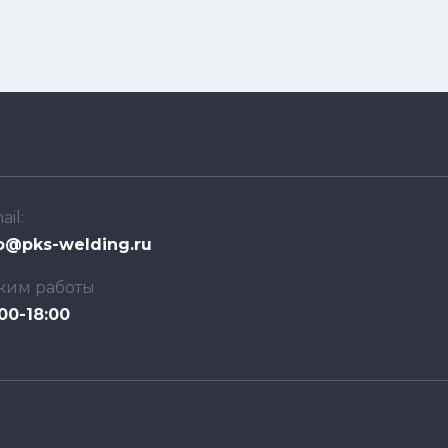
ail:
o@pks-welding.ru
жим работы
00-18:00